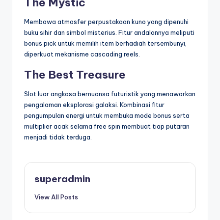
The Mystic
Membawa atmosfer perpustakaan kuno yang dipenuhi
buku sihir dan simbol misterius. Fitur andalannya meliputi
bonus pick untuk memilih item berhadiah tersembunyi,
diperkuat mekanisme cascading reels.
The Best Treasure
Slot luar angkasa bernuansa futuristik yang menawarkan
pengalaman eksplorasi galaksi. Kombinasi fitur
pengumpulan energi untuk membuka mode bonus serta
multiplier acak selama free spin membuat tiap putaran
menjadi tidak terduga.
superadmin
View All Posts