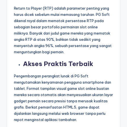
Return to Player (RTP) adalah parameter penting yang
harus dicek sebelum mulai memasang taruhan. PG Soft
dikenal royal dalam mematok persentase RTP pada
sebagian besar portofolio permainan slot online
miliknya. Banyak dari judul game mereka yang mematok
angka RTP di atas 90%, bahkan tidak sedikit yang
menyentuh angka 96%, sebuah persentase yang sangat
menguntungkan bagi pemain.
Akses Praktis Terbaik
Pengembangan perangkat lunak di PG Soft
mengutamakan kenyamanan pengguna smartphone dan
tablet. Format tampilan visual game slot online buatan
mereka secara otomatis akan menyesuaikan ukuran layar
gadget pemain secara presisi tanpa merusak kualitas
grafis. Berkat pemanfaatan HTML5, game dapat
dijalankan langsung melalui web browser tanpa perlu
repot menginstal aplikasi tambahan.