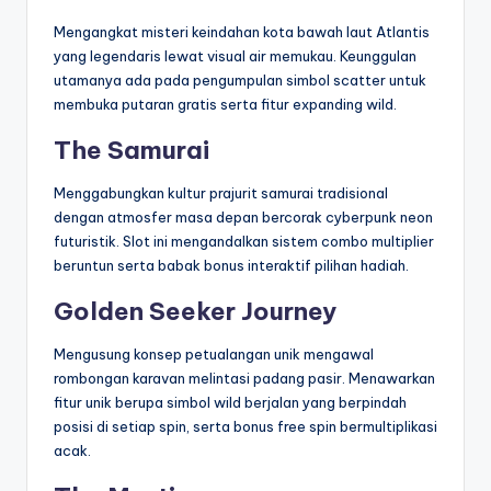
Mengangkat misteri keindahan kota bawah laut Atlantis
yang legendaris lewat visual air memukau. Keunggulan
utamanya ada pada pengumpulan simbol scatter untuk
membuka putaran gratis serta fitur expanding wild.
The Samurai
Menggabungkan kultur prajurit samurai tradisional
dengan atmosfer masa depan bercorak cyberpunk neon
futuristik. Slot ini mengandalkan sistem combo multiplier
beruntun serta babak bonus interaktif pilihan hadiah.
Golden Seeker Journey
Mengusung konsep petualangan unik mengawal
rombongan karavan melintasi padang pasir. Menawarkan
fitur unik berupa simbol wild berjalan yang berpindah
posisi di setiap spin, serta bonus free spin bermultiplikasi
acak.